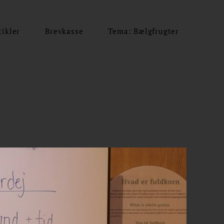
tikler
Brevkasse
Tema: Bælgfrugter